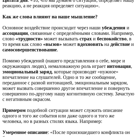
Цитата дня
: «То, что мы думаем о ситуации, определяет нашу
реакцию, а не реакция определяет ситуацию».
Как же слова влияют на наше мышление?
Основное воздействие происходит через наши
убеждения
и
ассоциации
, связанные с определёнными словами. Например,
слово
«трудности»
может вызывать
страх
и
беспокойство
, в
то время как слово
«вызов»
может
вдохновить
на
действие
и
самосовершенствование
.
Помимо убеждений (нашего представления о себе, мире и
окружающих людях), немаловажную роль играет
интонация
,
эмоциональный заряд
, которые производят «нужное»
впечатление на слушателей. Одно и то же сообщение,
переданное с разной интонацией, эмоциональным зарядом,
может вызвать совершенно другое впечатление и повернуть
совершенно по-другому нашу когнитивную систему. Зачастую
с негативным окрасом.
Примером
подобной ситуации может служить описание
одного и того же события или даже одного и того же
человека, но в разных стилях языка. Например:
Умеренное описание
: «После произошедшего конфликта он