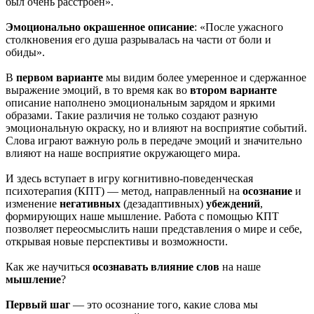
был очень расстроен».
Эмоционально окрашенное описание
: «После ужасного
столкновения его душа разрывалась на части от боли и
обиды».
В
первом варианте
мы видим более умеренное и сдержанное
выражение эмоций, в то время как во
втором варианте
описание наполнено эмоциональным зарядом и яркими
образами. Такие различия не только создают разную
эмоциональную окраску, но и влияют на восприятие событий.
Слова играют важную роль в передаче эмоций и значительно
влияют на наше восприятие окружающего мира.
И здесь вступает в игру когнитивно-поведенческая
психотерапия (КПТ) — метод, направленный на
осознание
и
изменение
негативных
(дезадаптивных)
убеждений
,
формирующих наше мышление. Работа с помощью КПТ
позволяет переосмыслить наши представления о мире и себе,
открывая новые перспективы и возможности.
Как же научиться
осознавать влияние слов
на наше
мышление
?
Первый шаг
— это осознание того, какие слова мы